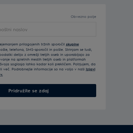
Obvezno polje
rejemanjem prilagojenih tržnih sporočil
skupine
šte, telefona, SMS-sporočil in pošte. Strinjam se tudi,
odatki delijo z omrežji tretjih oseb in uporabljajo za
vanje na spletnih mestih tretjih oseb in platformah
Svoja soglasja lahko kadar koli prekličem. Potrjujem, da
ali več. Podrobnejše informacije so na voljo v naši
Izjavi
v.
Pridružite se zdaj