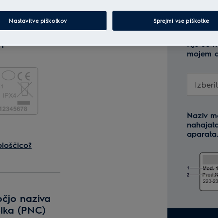
Nastavitve piškotkov
Sprejmi vse piškotke
loščico za
aparata
Kje se n
mojem a
Izberi
rajte
Naziv mo
nahajata
aparata
ijo
ploščico?
očjo naziva
elka (PNC)