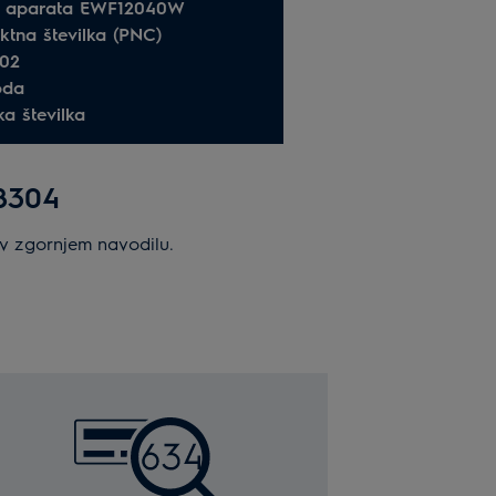
l aparata EWF12040W
ktna številka (PNC)
02
oda
ka številka
68304
m v zgornjem navodilu.