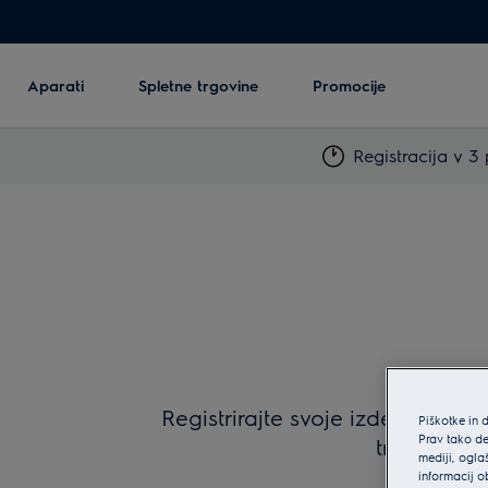
Aparati
Spletne trgovine
Promocije
Registracija v 3 
Registrirajte svoje izdelke v My
Piškotke in 
Prav tako de
trije prepr
mediji, ogla
informacij o