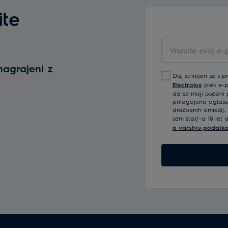
ite
Vnesite
svoj
nagrajeni z
e-
Da, strinjam se s p
poštni
Electrolux
prek e-po
naslov
da se moji osebni p
prilagojeno oglaše
družbenih omrežij. 
sem star/-a 18 let 
o varstvu podatko