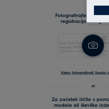
Fotografirajte tipsko p
registracijo vašega 
Fotografi
tipsko
ploščico
za
registrac
Kako fotografirati tipsko 
vašega
aparata
ali
Za začetek iščite s pom
modela ali številke izd