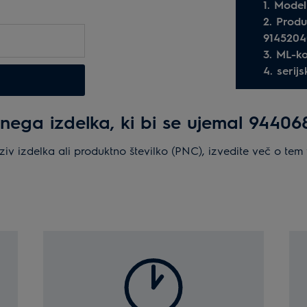
1. Mode
2. Produ
9145204
3. ML-k
4. serijs
enega izdelka, ki bi se ujemal 9440
naziv izdelka ali produktno številko (PNC), izvedite več o te