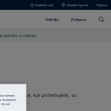
Pokličite nas
Iskalnik trgovin
Prijava
Išči
Odkrijte
Podpora
li potrdilo o nakupu.
em mestu. Vse, kar potrebujete, so
jske namene.
 z družbenimi
o 5 izdelkov.
v. Za več