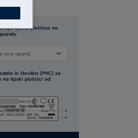
ahaja tipska ploščica na
paratu
te svoj aparat
dela in številka (PNC) se
 na tipski ploščici od
.