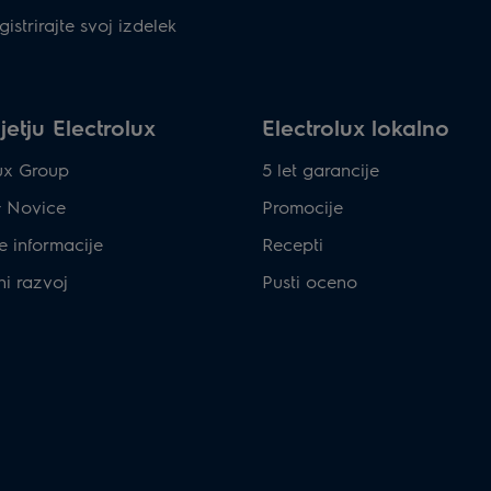
gistrirajte svoj izdelek
etju Electrolux
Electrolux lokalno
lux Group
5 let garancije
& Novice
Promocije
e informacije
Recepti
ni razvoj
Pusti oceno