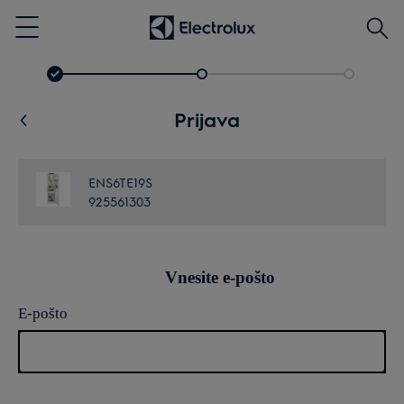
Išči
Menu
Prijava
ENS6TE19S
925561303
Vnesite e-pošto
E-pošto