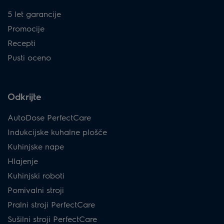
5 let garancije
Promocije
Recepti
Pusti oceno
Odkrijte
AutoDose PerfectCare
Indukcijske kuhalne plošče
Kuhinjske nape
Hlajenje
Kuhinjski roboti
Pomivalni stroji
Pralni stroji PerfectCare
Sušilni stroji PerfectCare