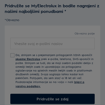
Pridružite se MyElectrolux in bodite nagrajeni z
našimi najboljšimi ponudbami
*
*Obvezno
Obvezno polje
Vnesite svoj e-poštni naslov
Da, strinjam se s prejemanjem prilagojenih tržnih sporočil
skupine Electrolux
prek e-pošte, telefona, SMS-sporočil in
pošte. Strinjam se tudi, da se moji osebni podatki delijo z
omrežji tretjih oseb in uporabljajo za prilagojeno
oglaševanje na spletnih mestih tretjih oseb in platformah
družbenih omrežij. Svoja soglasja lahko kadar koli
prekličem. Potrjujem, da sem star/-a 18 let ali več.
Podrobnejše informacije so na voljo v naši
Izjavi o
varstvu podatkov.
Pridružite se zdaj