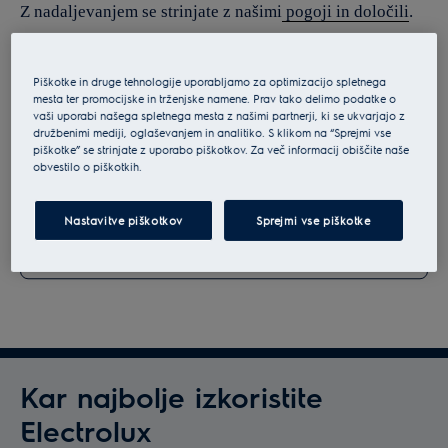
Z nadaljevanjem se strinjate z našimi
pogoji in določili
.
Za informacije o tem, kako obdelujemo vaše osebne
podatke, si oglejte našo
izjavo o varstvu podatkov
.
Piškotke in druge tehnologije uporabljamo za optimizacijo spletnega
mesta ter promocijske in trženjske namene. Prav tako delimo podatke o
vaši uporabi našega spletnega mesta z našimi partnerji, ki se ukvarjajo z
družbenimi mediji, oglaševanjem in analitiko. S klikom na “Sprejmi vse
piškotke” se strinjate z uporabo piškotkov. Za več informacij obiščite naše
obvestilo o piškotkih.
Nastavitve piškotkov
Sprejmi vse piškotke
Kar najbolje izkoristite
Electrolux