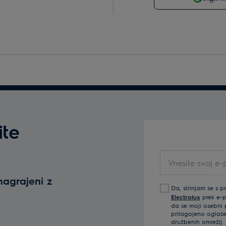
ite
Vnesite svoj e-po
nagrajeni z
Da, strinjam se s p
Electrolux
prek e-po
da se moji osebni p
prilagojeno oglaše
družbenih omrežij. 