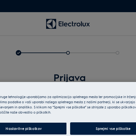
Prijava
druge tehnologije uporabljamo za optimizacijo spletnega mesta ter promocijske in tržen
limo podatke o vaši uporabi našega spletnega mesta z našimi partnerji, ki se ukvarjajo
ševanjem in analitiko. S klikom na “Sprejmi vse piškotke” se strinjate z uporabo piškotko
biščite naše obvestilo o piškotkih.
Vne
Nastavitve piškotkov
Sprejmi vse piškotke