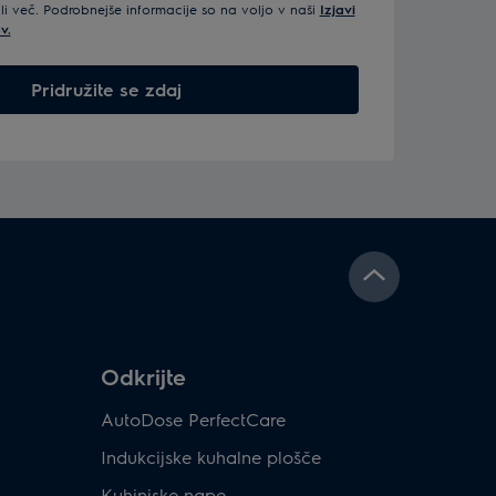
ali več. Podrobnejše informacije so na voljo v naši
Izjavi
v.
Pridružite se zdaj
Odkrijte
AutoDose PerfectCare
Indukcijske kuhalne plošče
Kuhinjske nape