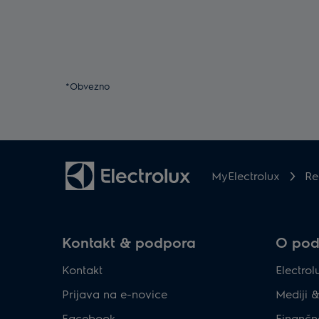
*Obvezno
MyElectrolux
Re
Kontakt & podpora
O podj
Kontakt
Electro
Prijava na e-novice
Mediji 
Facebook
Finančn