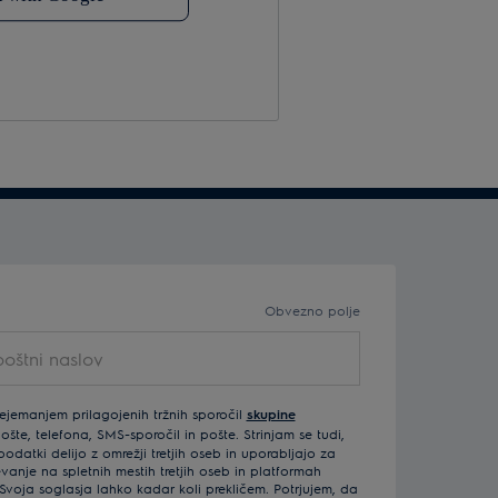
Obvezno polje
štni naslov
rejemanjem prilagojenih tržnih sporočil
skupine
šte, telefona, SMS-sporočil in pošte. Strinjam se tudi,
odatki delijo z omrežji tretjih oseb in uporabljajo za
vanje na spletnih mestih tretjih oseb in platformah
Svoja soglasja lahko kadar koli prekličem. Potrjujem, da