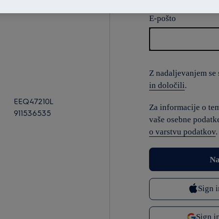
E-pošto
Z nadaljevanjem se s
in določili
.
EEQ47210L
Za informacije o te
911536535
vaše osebne podatke
o varstvu podatkov
.