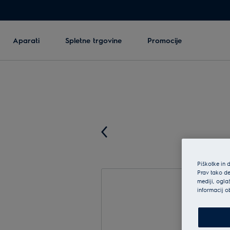
Aparati
Spletne trgovine
Promocije
Piškotke in 
Prav tako de
mediji, ogla
informacij o