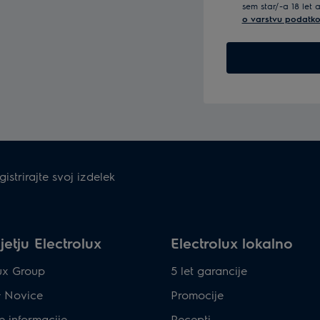
sem star/-a 18 let 
o varstvu podatko
gistrirajte svoj izdelek
etju Electrolux
Electrolux lokalno
lux Group
5 let garancije
& Novice
Promocije
e informacije
Recepti