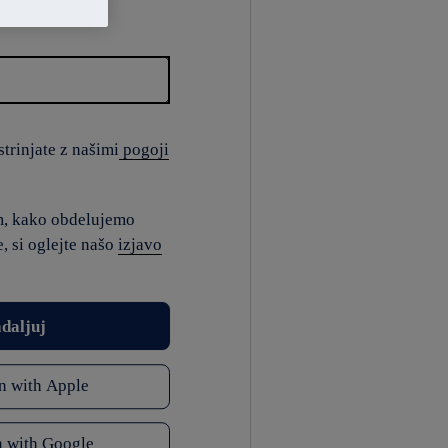
trinjate z našimi
pogoji
m, kako obdelujemo
, si oglejte našo
izjavo