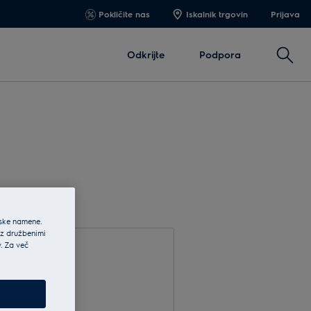
Pokličite nas
Iskalnik trgovin
Prijava
Išči
Odkrijte
Podpora
jske namene.
 z družbenimi
v. Za več
site e-pošto