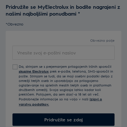
Pridružite se MyElectrolux in bodite nagrajeni z
našimi najboljšimi ponudbami
*
*Obvezno
Obvezno polje
Vnesite svoj e-poštni naslov
Da, strinjam se s prejemanjem prilagojenih tržnih sporočil
skupine Electrolux
prek e-pošte, telefona, SMS-sporočil in
pošte. Strinjam se tudi, da se moji osebni podatki delijo z
omrežji tretjih oseb in uporabljajo za prilagojeno
oglaševanje na spletnih mestih tretjih oseb in platformah
družbenih omrežij. Svoja soglasja lahko kadar koli
prekličem. Potrjujem, da sem star/-a 18 let ali več.
Podrobnejše informacije so na voljo v naši
Izjavi o
varstvu podatkov.
Pridružite se zdaj