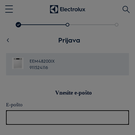
Išči
Menu
Prijava
EEM48200IX
911524116
Vnesite e-pošto
E-pošto