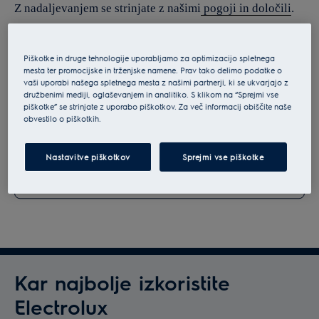
Z nadaljevanjem se strinjate z našimi
pogoji in določili
.
Za informacije o tem, kako obdelujemo vaše osebne
podatke, si oglejte našo
izjavo o varstvu podatkov
.
Piškotke in druge tehnologije uporabljamo za optimizacijo spletnega
mesta ter promocijske in trženjske namene. Prav tako delimo podatke o
vaši uporabi našega spletnega mesta z našimi partnerji, ki se ukvarjajo z
družbenimi mediji, oglaševanjem in analitiko. S klikom na “Sprejmi vse
piškotke” se strinjate z uporabo piškotkov. Za več informacij obiščite naše
obvestilo o piškotkih.
Nastavitve piškotkov
Sprejmi vse piškotke
Kar najbolje izkoristite
Electrolux