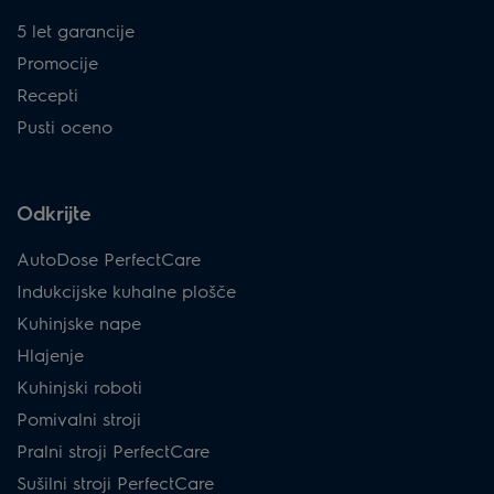
5 let garancije
Promocije
Recepti
Pusti oceno
Odkrijte
AutoDose PerfectCare
Indukcijske kuhalne plošče
Kuhinjske nape
Hlajenje
Kuhinjski roboti
Pomivalni stroji
Pralni stroji PerfectCare
Sušilni stroji PerfectCare