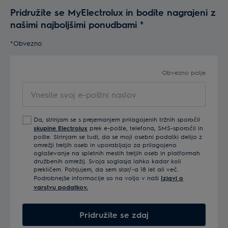
Pridružite se MyElectrolux in bodite nagrajeni z
našimi najboljšimi ponudbami
*
*Obvezno
Obvezno polje
Vnesite svoj e-poštni naslov
Da, strinjam se s prejemanjem prilagojenih tržnih sporočil
skupine Electrolux
prek e-pošte, telefona, SMS-sporočil in
pošte. Strinjam se tudi, da se moji osebni podatki delijo z
omrežji tretjih oseb in uporabljajo za prilagojeno
oglaševanje na spletnih mestih tretjih oseb in platformah
družbenih omrežij. Svoja soglasja lahko kadar koli
prekličem. Potrjujem, da sem star/-a 18 let ali več.
Podrobnejše informacije so na voljo v naši
Izjavi o
varstvu podatkov.
Pridružite se zdaj