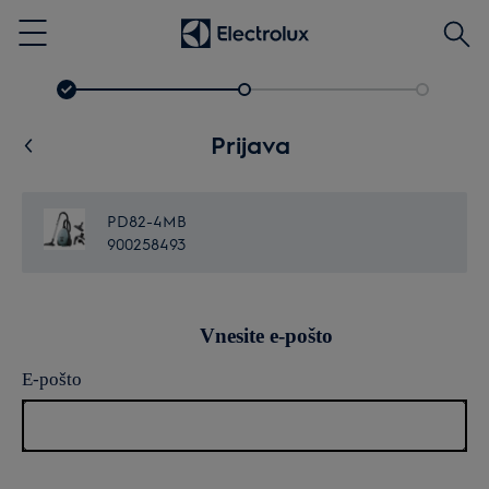
Išči
Menu
Prijava
PD82-4MB
900258493
Vnesite e-pošto
E-pošto