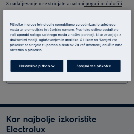
Z nadaljevanjem se strinjate z našimi
pogoji in določili
.
Za informacije o tem, kako obdelujemo vaše osebne
podatke, si oglejte našo
izjavo o varstvu podatkov
.
Piškotke in druge tehnologije uporabljamo za optimizacijo spletnega
mesta ter promocijske in trženjske namene. Prav tako delimo podatke o
vaši uporabi našega spletnega mesta z našimi partnerji, ki se ukvarjajo z
družbenimi mediji, oglaševanjem in analitiko. S klikom na “Sprejmi vse
piškotke” se strinjate z uporabo piškotkov. Za več informacij obiščite naše
obvestilo o piškotkih.
Nastavitve piškotkov
Sprejmi vse piškotke
Kar najbolje izkoristite
Electrolux