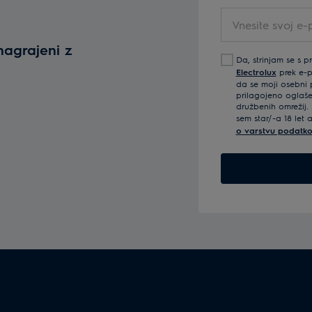
Vnesite
svoj
nagrajeni z
e-
Da, strinjam se s p
poštni
Electrolux
prek e-po
naslov
da se moji osebni p
prilagojeno oglaše
družbenih omrežij. 
sem star/-a 18 let 
o varstvu podatko