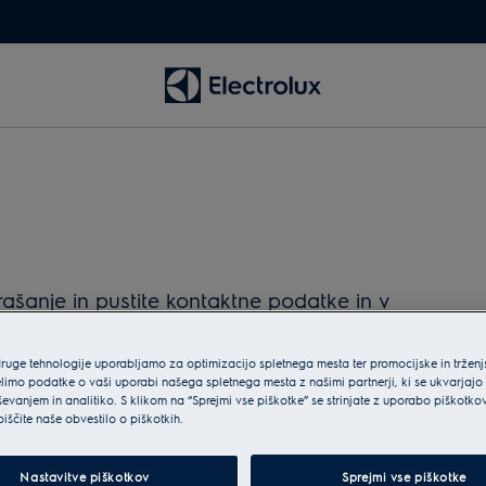
šanje in pustite kontaktne podatke in v
druge tehnologije uporabljamo za optimizacijo spletnega mesta ter promocijske in tržen
limo podatke o vaši uporabi našega spletnega mesta z našimi partnerji, ki se ukvarjajo
ševanjem in analitiko. S klikom na “Sprejmi vse piškotke” se strinjate z uporabo piškotko
biščite naše obvestilo o piškotkih.
Nastavitve piškotkov
Sprejmi vse piškotke