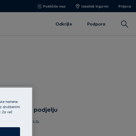
Pokličite nas
Iskalnik trgovin
Prijava
Išči
Odkrijte
Podpora
jske namene.
 z družbenimi
Podatki o podjetju
v. Za več
Electrolux d.o.o.
Naslov