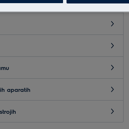
ramu
ih aparatih
strojih