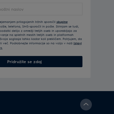
rejemanjem prilagojenih tržnih sporočil
skupine
šte, telefona, SMS-sporočil in pošte. Strinjam se tudi,
odatki delijo z omrežji tretjih oseb in uporabljajo za
vanje na spletnih mestih tretjih oseb in platformah
Svoja soglasja lahko kadar koli prekličem. Potrjujem, da
ali več. Podrobnejše informacije so na voljo v naši
Izjavi
v.
Pridružite se zdaj