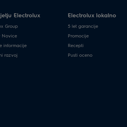
etju Electrolux
Electrolux lokalno
lux Group
5 let garancije
& Novice
Promocije
e informacije
Recepti
ni razvoj
Pusti oceno