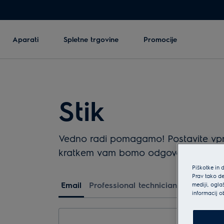
Aparati
Spletne trgovine
Promocije
Stik
Vedno radi pomagamo! Postavite vpra
kratkem vam bomo odgovorili.
Piškotke in 
Prav tako de
Email
Professional technician
mediji, ogla
informacij o