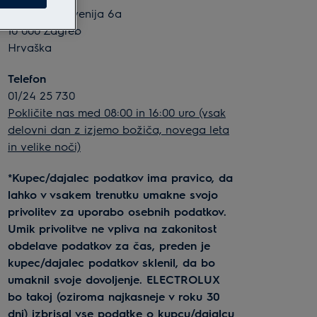
Slavonska avenija 6a
10 000 Zagreb
Hrvaška
Telefon
01/24 25 730
Pokličite nas med 08:00 in 16:00 uro (vsak
delovni dan z izjemo božiča, novega leta
in velike noči)
*Kupec/dajalec podatkov ima pravico, da
lahko v vsakem trenutku umakne svojo
privolitev za uporabo osebnih podatkov.
Umik privolitve ne vpliva na zakonitost
obdelave podatkov za čas, preden je
kupec/dajalec podatkov sklenil, da bo
umaknil svoje dovoljenje. ELECTROLUX
bo takoj (oziroma najkasneje v roku 30
dni) izbrisal vse podatke o kupcu/dajalcu