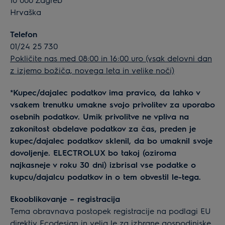
Hrvaška
Telefon
01/24 25 730
Pokličite nas med 08:00 in 16:00 uro (vsak delovni dan
z izjemo božiča, novega leta in velike noči)
*Kupec/dajalec podatkov ima pravico, da lahko v
vsakem trenutku umakne svojo privolitev za uporabo
osebnih podatkov. Umik privolitve ne vpliva na
zakonitost obdelave podatkov za čas, preden je
kupec/dajalec podatkov sklenil, da bo umaknil svoje
dovoljenje. ELECTROLUX bo takoj (oziroma
najkasneje v roku 30 dni) izbrisal vse podatke o
kupcu/dajalcu podatkov in o tem obvestil le-tega.
Ekooblikovanje – registracija
Tema obravnava postopek registracije na podlagi EU
direktiv Ecodesign in velja le za izbrane gospodinjske