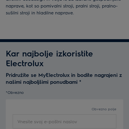
naprave, kot so pomivalni stroji, pralni stroji, pralno-
sušilni stroji in hladilne naprave.
Kar najbolje izkoristite
Electrolux
Pridružite se MyElectrolux in bodite nagrajeni z
našimi najboljšimi ponudbami
*
*Obvezno
Obvezno polje
Vnesite
svoj