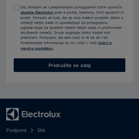
e-
Da, strinjam se s prejemanjem prilagojenih tržnih sporočil
poštni
skupine Electrolux
prek e-pošte, telefona, SMS-sporočil in
naslov
pošte. Strinjam se tudi, da se moji osebni podatki delijo z
omrežji tretjih oseb in uporabljajo za prilagojeno
oglaševanje na spletnih mestih tretjih oseb in platformah
družbenih omrežij. Svoja soglasja lahko kadar koli
prekličem. Potrjujem, da sem star/-a 18 let ali več.
Podrobnejše informacije so na voljo v naši
Izjavi o
varstvu podatkov.
Pridružite se zdaj
Podpora
Stik