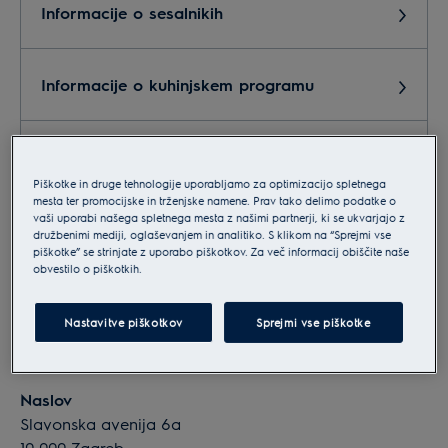
Informacije o sesalnikih
Informacije o kuhinjskem programu
Informacije o malih gospodinjskih aparatih
Piškotke in druge tehnologije uporabljamo za optimizacijo spletnega
mesta ter promocijske in trženjske namene. Prav tako delimo podatke o
vaši uporabi našega spletnega mesta z našimi partnerji, ki se ukvarjajo z
Informacije o pralnih in sušilnih strojih
družbenimi mediji, oglaševanjem in analitiko. S klikom na “Sprejmi vse
piškotke” se strinjate z uporabo piškotkov. Za več informacij obiščite naše
obvestilo o piškotkih.
Podatki o podjetju
Nastavitve piškotkov
Sprejmi vse piškotke
Electrolux d.o.o.
Naslov
Slavonska avenija 6a
10 000 Zagreb