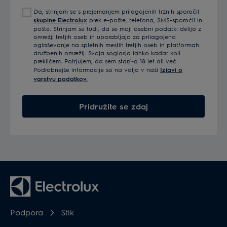
e-
Da, strinjam se s prejemanjem prilagojenih tržnih sporočil
poštni
skupine Electrolux
prek e-pošte, telefona, SMS-sporočil in
naslov
pošte. Strinjam se tudi, da se moji osebni podatki delijo z
omrežji tretjih oseb in uporabljajo za prilagojeno
oglaševanje na spletnih mestih tretjih oseb in platformah
družbenih omrežij. Svoja soglasja lahko kadar koli
prekličem. Potrjujem, da sem star/-a 18 let ali več.
Podrobnejše informacije so na voljo v naši
Izjavi o
varstvu podatkov.
Pridružite se zdaj
Podpora
Stik