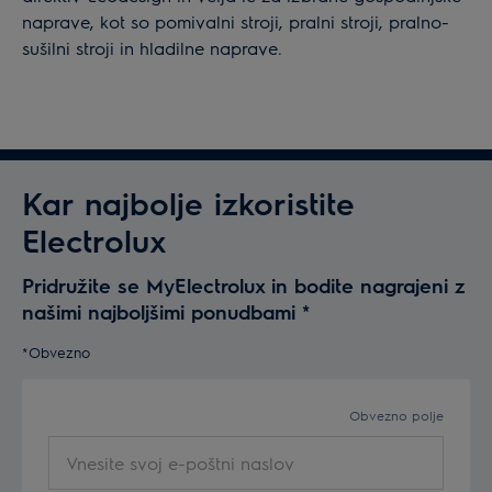
naprave, kot so pomivalni stroji, pralni stroji, pralno-
sušilni stroji in hladilne naprave.
Kar najbolje izkoristite
Electrolux
Pridružite se MyElectrolux in bodite nagrajeni z
našimi najboljšimi ponudbami
*
*Obvezno
Obvezno polje
Vnesite
svoj