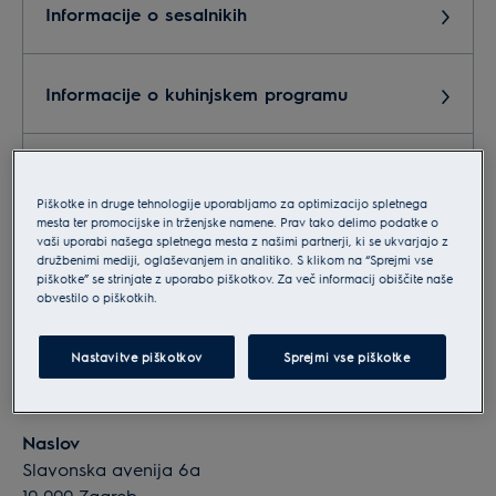
Informacije o sesalnikih
Informacije o kuhinjskem programu
Informacije o malih gospodinjskih aparatih
Piškotke in druge tehnologije uporabljamo za optimizacijo spletnega
mesta ter promocijske in trženjske namene. Prav tako delimo podatke o
vaši uporabi našega spletnega mesta z našimi partnerji, ki se ukvarjajo z
Informacije o pralnih in sušilnih strojih
družbenimi mediji, oglaševanjem in analitiko. S klikom na “Sprejmi vse
piškotke” se strinjate z uporabo piškotkov. Za več informacij obiščite naše
obvestilo o piškotkih.
Podatki o podjetju
Nastavitve piškotkov
Sprejmi vse piškotke
Electrolux d.o.o.
Naslov
Slavonska avenija 6a
10 000 Zagreb