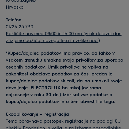
Hrvaška
Telefon
01/24 25 730
Pokličite nas med 08:00 in 16:00 uro (vsak delovni dan
z izjemo božiča, novega leta in velike noči)
*Kupec/dajalec podatkov ima pravico, da lahko v
vsakem trenutku umakne svojo privolitev za uporabo
osebnih podatkov. Umik privolitve ne vpliva na
zakonitost obdelave podatkov za čas, preden je
kupec/dajalec podatkov sklenil, da bo umaknil svoje
dovoljenje. ELECTROLUX bo takoj (oziroma
najkasneje v roku 30 dni) izbrisal vse podatke o
kupcu/dajalcu podatkov in o tem obvestil le-tega.
Ekooblikovanje – registracija
Tema obravnava postopek registracije na podlagi EU
direktiv Ecodesign in velja le za izbrane gospodinjske