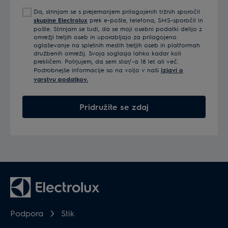
e-
Da, strinjam se s prejemanjem prilagojenih tržnih sporočil
poštni
skupine Electrolux
prek e-pošte, telefona, SMS-sporočil in
naslov
pošte. Strinjam se tudi, da se moji osebni podatki delijo z
omrežji tretjih oseb in uporabljajo za prilagojeno
oglaševanje na spletnih mestih tretjih oseb in platformah
družbenih omrežij. Svoja soglasja lahko kadar koli
prekličem. Potrjujem, da sem star/-a 18 let ali več.
Podrobnejše informacije so na voljo v naši
Izjavi o
varstvu podatkov.
Pridružite se zdaj
Podpora
Stik