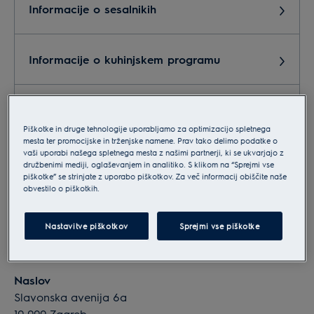
Informacije o sesalnikih
Informacije o kuhinjskem programu
Informacije o malih gospodinjskih aparatih
Piškotke in druge tehnologije uporabljamo za optimizacijo spletnega
mesta ter promocijske in trženjske namene. Prav tako delimo podatke o
vaši uporabi našega spletnega mesta z našimi partnerji, ki se ukvarjajo z
Informacije o pralnih in sušilnih strojih
družbenimi mediji, oglaševanjem in analitiko. S klikom na “Sprejmi vse
piškotke” se strinjate z uporabo piškotkov. Za več informacij obiščite naše
obvestilo o piškotkih.
Podatki o podjetju
Nastavitve piškotkov
Sprejmi vse piškotke
Electrolux d.o.o.
Naslov
Slavonska avenija 6a
10 000 Zagreb