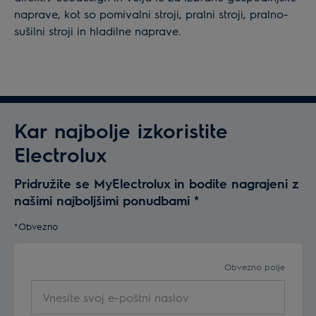
naprave, kot so pomivalni stroji, pralni stroji, pralno-
sušilni stroji in hladilne naprave.
Kar najbolje izkoristite
Electrolux
Pridružite se MyElectrolux in bodite nagrajeni z
našimi najboljšimi ponudbami
*
*Obvezno
Obvezno polje
Vnesite
svoj