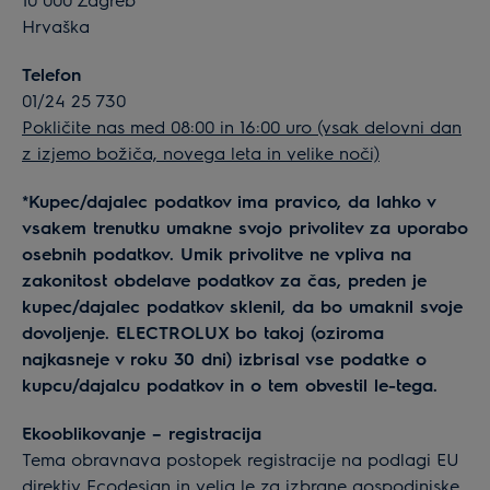
Hrvaška
Telefon
01/24 25 730
Pokličite nas med 08:00 in 16:00 uro (vsak delovni dan
z izjemo božiča, novega leta in velike noči)
*Kupec/dajalec podatkov ima pravico, da lahko v
vsakem trenutku umakne svojo privolitev za uporabo
osebnih podatkov. Umik privolitve ne vpliva na
zakonitost obdelave podatkov za čas, preden je
kupec/dajalec podatkov sklenil, da bo umaknil svoje
dovoljenje. ELECTROLUX bo takoj (oziroma
najkasneje v roku 30 dni) izbrisal vse podatke o
kupcu/dajalcu podatkov in o tem obvestil le-tega.
Ekooblikovanje – registracija
Tema obravnava postopek registracije na podlagi EU
direktiv Ecodesign in velja le za izbrane gospodinjske