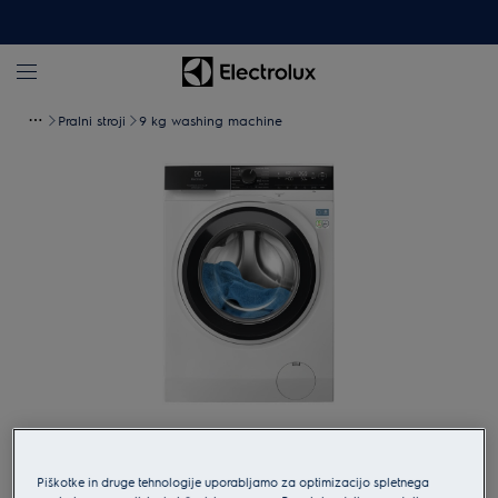
Pralni stroji
9 kg washing machine
Tapnite za povečavo
Piškotke in druge tehnologije uporabljamo za optimizacijo spletnega