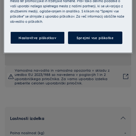
mesta ter promocijske in trženjske namene. Prav tako delimo podatke o
vaši uporabi našega spletnega mesta z našimi partnerji, ki se ukvarjajo z
EW7F4494FQ
družbenimi mediji, oglaševanjem in analitiko. S klikom na “Sprejmi vse
Electrolux SteamCare 700 pralni
piškotke” se strinjate z uporabo piškotkov. Za več informacij obiščite naše
stroj kapacitete 9 kg in 1400
obvestilo o piškotkih.
obratov
Nastavitve piškotkov
Sprejmi vse piškotke
0 (0)
EU podatkovna kartica
Varnostna navodila in varnostna opozorila v skladu z
uredbo EU 2023/988 so navedena v poglavjih 1 in 2
uporabniškega priročnika. Za varno uporabo izdelka
preberite celoten uporabniški priročnik.
Lastnosti izdelka
Polna nosilnost (kg)
-