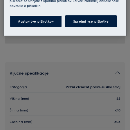
piškotke” se strinjate z uporabo piškotkov. Za več informacij obiščite naše
obvestilo o piškotkih.
E1WYHSK2
Electrolux Stacking kit with pull-out
shelf
Nastavitve piškotkov
Sprejmi vse piškotke
4.2 (5)
Ključne specifikacije
Kategorija
Vezni element pralni-sušilni stroj
Višina (mm)
65
Širina (mm)
610
Globina (mm)
605