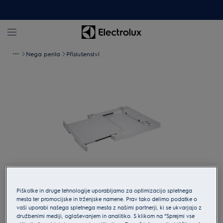
Nega perila
Příslušenství
Piškotke in druge tehnologije uporabljamo za optimizacijo spletnega
Tapnite za povečavo
mesta ter promocijske in trženjske namene. Prav tako delimo podatke o
vaši uporabi našega spletnega mesta z našimi partnerji, ki se ukvarjajo z
družbenimi mediji, oglaševanjem in analitiko. S klikom na “Sprejmi vse