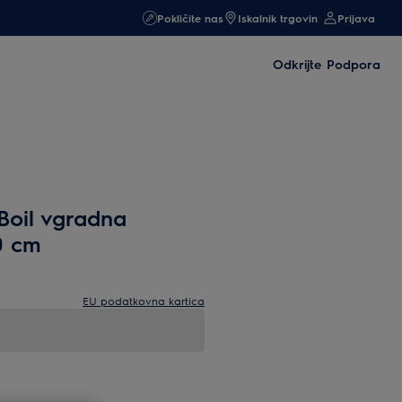
Pokličite nas
Iskalnik trgovin
Prijava
Odkrijte
Podpora
Boil vgradna
0 cm
EU podatkovna kartica