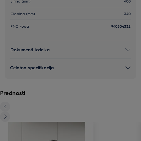
Širina (mm)
400
Globina (mm)
340
PNC koda
940304332
Dokumenti izdelka
Celotna specifikacija
Prednosti