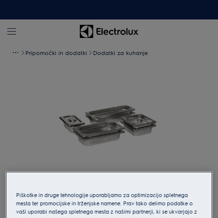
Pripomočki in dodatki
Dodatki za kuhanje
Tapnite za povečavo
Piškotke in druge tehnologije uporabljamo za optimizacijo spletnega
mesta ter promocijske in trženjske namene. Prav tako delimo podatke o
vaši uporabi našega spletnega mesta z našimi partnerji, ki se ukvarjajo z