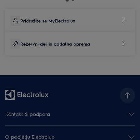
Pridružite se MyElectrolux
Rezervni deli in dodatna oprema
Kontakt & podpora
Kontakt
Prijava na e-novice
O podjetju Electrolux