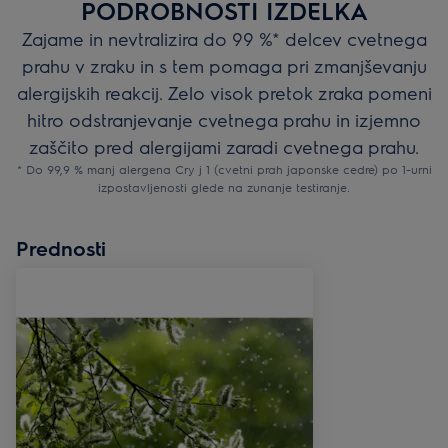
PODROBNOSTI IZDELKA
Zajame in nevtralizira do 99 %* delcev cvetnega
prahu v zraku in s tem pomaga pri zmanjševanju
alergijskih reakcij. Zelo visok pretok zraka pomeni
hitro odstranjevanje cvetnega prahu in izjemno
zaščito pred alergijami zaradi cvetnega prahu.
* Do 99,9 % manj alergena Cry j 1 (cvetni prah japonske cedre) po 1-urni
izpostavljenosti glede na zunanje testiranje.
Prednosti