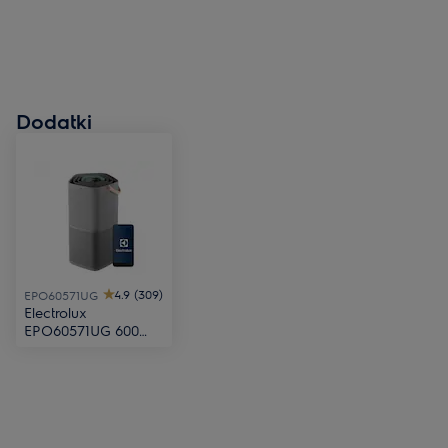
Dodatki
4.9 (309)
EPO60571UG
Electrolux
EPO60571UG 600
Čistilec zraka