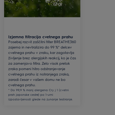
Izjemna filtracija cvetnega prahu
Posebej razvit zaščitni filter BREATHE360
zajema in nevtralizira do 99 %* delcev
cvetnega prahu v zraku, kar zagotavlja
življenje brez alergijskih reakcij, ko je čas
za zamenjavo filtra. Zelo visok pretok
zraka pomeni hitro odstranjevanje
cvetnega prahu iz notranjega zraka,
zaradi česar v vašem domu ne bo
cvetnega prahu.
* Do 99,9 % manj alergena Cry j 1 (cvetni
prah japonske cedre) po 1-urni
izpostavljenosti glede na zunanje testiranje.